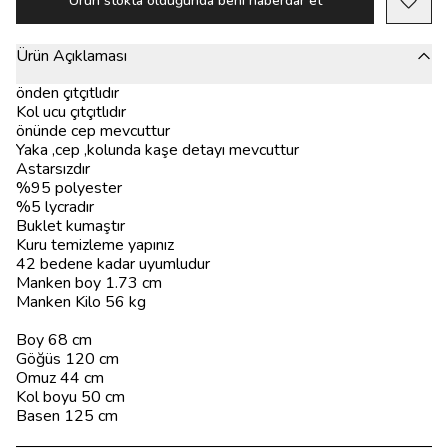
Ürün stokta olduğunda beni haberdar et
Ürün Açıklaması
önden çıtçıtlıdır
Kol ucu çıtçıtlıdır
önünde cep mevcuttur
Yaka ,cep ,kolunda kaşe detayı mevcuttur
Astarsızdır
%95 polyester
%5 lycradır
Buklet kumaştır
Kuru temizleme yapınız
42 bedene kadar uyumludur
Manken boy 1.73 cm
Manken Kilo 56 kg
Boy 68 cm
Göğüs 120 cm
Omuz 44 cm
Kol boyu 50 cm
Basen 125 cm