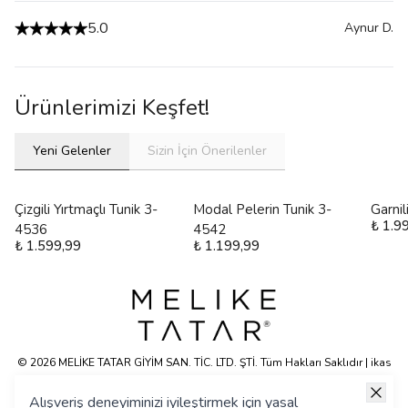
5.0
Aynur
D.
Ürünlerimizi Keşfet!
Yeni Gelenler
Sizin İçin Önerilenler
Çizgili Yırtmaçlı Tunik 3-
Modal Pelerin Tunik 3-
Garni
₺ 1.9
4536
4542
₺ 1.599,99
₺ 1.199,99
© 2026 MELİKE TATAR GİYİM SAN. TİC. LTD. ŞTİ. Tüm Hakları Saklıdır | ikas
E-ticaret Altyapısyla Hazırlanmıştır.
Alışveriş deneyiminizi iyileştirmek için yasal