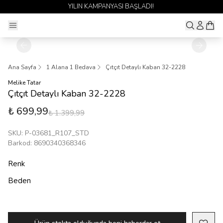
YILIN KAMPANYASI BAŞLADI!
Ana Sayfa
1 Alana 1 Bedava
Çıtçıt Detaylı Kaban 32-2228
Melike Tatar
Çıtçıt Detaylı Kaban 32-2228
₺ 699,99
₺ 1.399,99
SKU
:
P-03681_R107_STD
Barkod
:
8690340368346
Renk
Beden