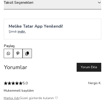
Taksit Seçenekleri
Melike Tatar App Yenilendi!
Şimdi
indir.
Paylaş
Yorumlar
Yorum Ekle
5.0
Nergis
K.
Mukemmell bayıldım
Marka Adı
:
Güzel günlerde kulanın 🤍