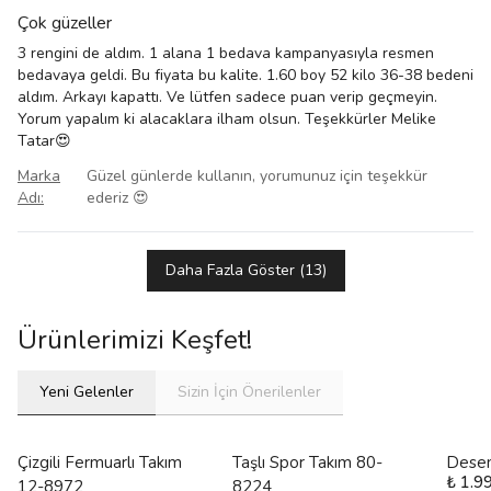
Çok güzeller
3 rengini de aldım. 1 alana 1 bedava kampanyasıyla resmen
bedavaya geldi. Bu fiyata bu kalite. 1.60 boy 52 kilo 36-38 bedeni
aldım. Arkayı kapattı. Ve lütfen sadece puan verip geçmeyin.
Yorum yapalım ki alacaklara ilham olsun. Teşekkürler Melike
Tatar😍
Marka
Güzel günlerde kullanın, yorumunuz için teşekkür
Adı
:
ederiz 😍
Daha Fazla Göster
(
13
)
Ürünlerimizi Keşfet!
Yeni Gelenler
Sizin İçin Önerilenler
Çizgili Fermuarlı Takım
Taşlı Spor Takım 80-
Desen
₺ 1.9
12-8972
8224