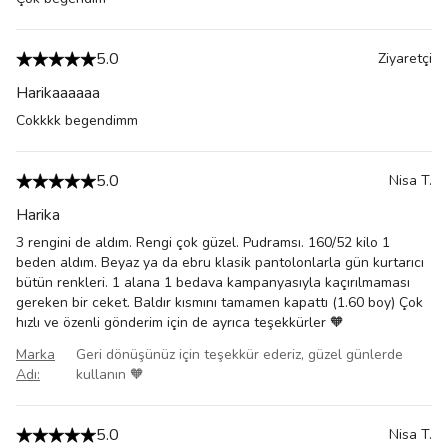
5.0
Ziyaretçi
Harikaaaaaa
Cokkkk begendimm
5.0
Nisa
T.
Harika
3 rengini de aldım. Rengi çok güzel. Pudramsı. 160/52 kilo 1
beden aldım. Beyaz ya da ebru klasik pantolonlarla gün kurtarıcı
bütün renkleri. 1 alana 1 bedava kampanyasıyla kaçırılmaması
gereken bir ceket. Baldır kısmını tamamen kapattı (1.60 boy) Çok
hızlı ve özenli gönderim için de ayrıca teşekkürler 🧡
Marka
Geri dönüşünüz için teşekkür ederiz, güzel günlerde
Adı
:
kullanın 🧡
5.0
Nisa
T.