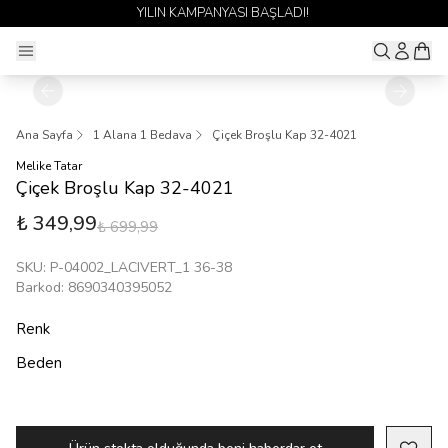
YILIN KAMPANYASI BAŞLADI!
Ana Sayfa
1 Alana 1 Bedava
Çiçek Broşlu Kap 32-4021
Melike Tatar
Çiçek Broşlu Kap 32-4021
₺ 349,99
₺ 699,99
SKU
:
P-04002_LACIVERT_1 36-38
Barkod
:
8690340395052
Renk
Beden