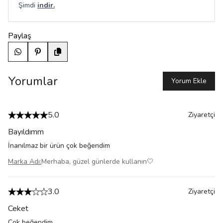
Şimdi
indir.
Paylaş
Yorumlar
Yorum Ekle
5.0
Ziyaretçi
Bayıldımm
İnanılmaz bir ürün çok beğendim
Marka Adı
:
Merhaba, güzel günlerde kullanın🤍
3.0
Ziyaretçi
Ceket
Çok beğendim