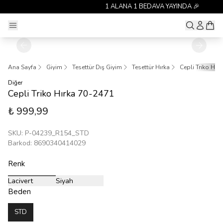
1 ALANA 1 BEDAVA YAYINDA 🎉
Ana Sayfa
Giyim
Tesettür Dış Giyim
Tesettür Hırka
Cepli Triko Hır
Diğer
Cepli Triko Hırka 70-2471
₺ 999,99
SKU
:
P-04239_R154_STD
Barkod
:
8690340414029
Renk
Lacivert
Siyah
Beden
STD