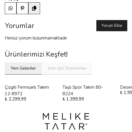
Yorumlar
Yorum Ekle
Henüz yorum bulunmamaktadır
Ürünlerimizi Keşfet!
Yeni Gelenler
Sizin İçin Önerilenler
Çizgili Fermuarlı Takım
Taşlı Spor Takım 80-
Desen
₺ 1.9
12-8972
8224
₺ 2.299,99
₺ 1.399,99