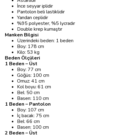
Astarlıdır
İnce seyyar iplidir
Pantolon beli lastiklidir
Yandan ceplidir
%95 polyester, %5 lycradır
Double krep kumaştır
Manken Bilgisi
Üzerindeki beden: 1 beden
Boy: 178 cm
Kilo: 53 kg
Beden Ölçüleri
1 Beden – Üst
Boy: 77 cm
Göğüs: 100 cm
Omuz: 41 cm
Kol boyu: 61 cm
Bel: 50 cm
Basen: 110 cm
1 Beden – Pantolon
Boy: 107 cm
İç bacak: 75 cm
Bel: 66 cm
Basen: 100 cm
2 Beden – Üst