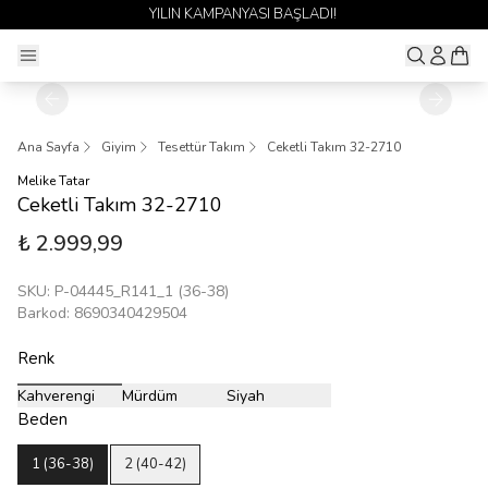
YILIN KAMPANYASI BAŞLADI!
Ana Sayfa
Giyim
Tesettür Takım
Ceketli Takım 32-2710
Melike Tatar
Ceketli Takım 32-2710
₺ 2.999,99
SKU
:
P-04445_R141_1 (36-38)
Barkod
:
8690340429504
Renk
Kahverengi
Mürdüm
Siyah
Beden
1 (36-38)
2 (40-42)