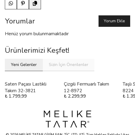
Yorumlar
Yorum Ekle
Henüz yorum bulunmamaktadır
Ürünlerimizi Keşfet!
Yeni Gelenler
Sizin İçin Önerilenler
Saten Paçası Lastikli
Çizgili Fermuarlı Takım
Taşlı
Takım 32-3821
12-8972
8224
₺ 1.799,99
₺ 2.299,99
₺ 1.3
© 2026 MELİKE TATAR GİYİM SAN. TİC. LTD. ŞTİ. Tüm Hakları Saklıdır | ikas