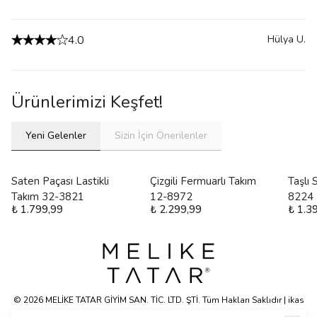
4.0
Hülya
U.
Ürünlerimizi Keşfet!
Yeni Gelenler
Sizin İçin Önerilenler
Saten Paçası Lastikli
Çizgili Fermuarlı Takım
Taşlı
Takım 32-3821
12-8972
8224
₺ 1.799,99
₺ 2.299,99
₺ 1.3
© 2026 MELİKE TATAR GİYİM SAN. TİC. LTD. ŞTİ. Tüm Hakları Saklıdır | ikas
E-ticaret Altyapısyla Hazırlanmıştır.