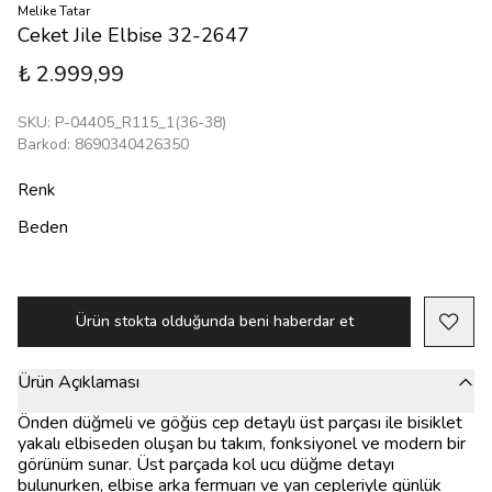
Melike Tatar
Ceket Jile Elbise 32-2647
₺ 2.999,99
SKU
:
P-04405_R115_1(36-38)
Barkod
:
8690340426350
Renk
Beden
Ürün stokta olduğunda beni haberdar et
Ürün Açıklaması
Önden düğmeli ve göğüs cep detaylı üst parçası ile bisiklet
yakalı elbiseden oluşan bu takım, fonksiyonel ve modern bir
görünüm sunar. Üst parçada kol ucu düğme detayı
bulunurken, elbise arka fermuarı ve yan cepleriyle günlük