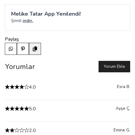
Melike Tatar App Yenilendi!
Şimdi
indir.
Paylaş
Yorumlar
Yorum Ekle
4.0
Esra
B.
5.0
Ayşe
Ç.
2.0
Emine
G.