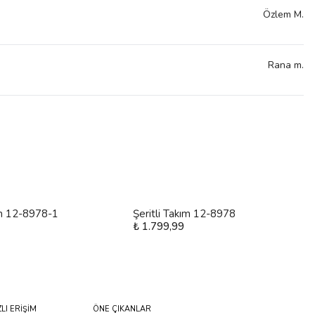
Özlem
M.
Rana
m.
ım 12-8978-1
Şeritli Takım 12-8978
₺ 1.799,99
ZLI ERİŞİM
ÖNE ÇIKANLAR