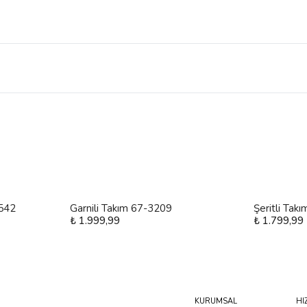
4542
Garnili Takım 67-3209
Şeritli Tak
₺ 1.999,99
₺ 1.799,99
KURUMSAL
HI