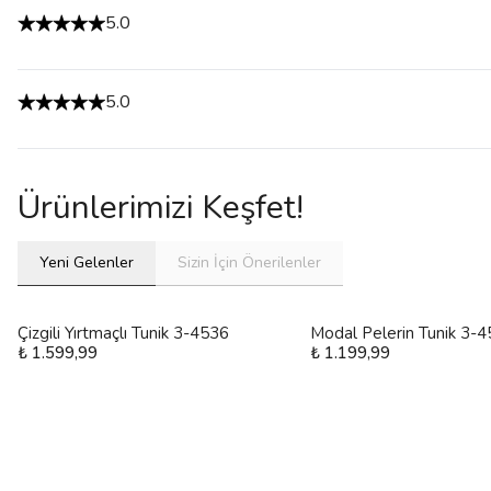
5.0
5.0
Ürünlerimizi Keşfet!
Yeni Gelenler
Sizin İçin Önerilenler
Çizgili Yırtmaçlı Tunik 3-4536
Modal Pelerin Tunik 3-
₺ 1.599,99
₺ 1.199,99