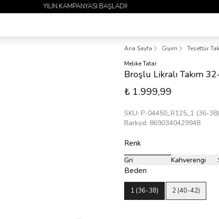
1 ALANA 1 BEDAVA YAYINDA 🎉
Ana Sayfa
Giyim
Tesettür Ta
Melike Tatar
Broşlu Likralı Takım 3
₺ 1.999,99
SKU
:
P-04450_R125_1 (36-38)
Barkod
:
8690340429948
Renk
Gri
Kahverengi
Beden
1 (36-38)
2 (40-42)