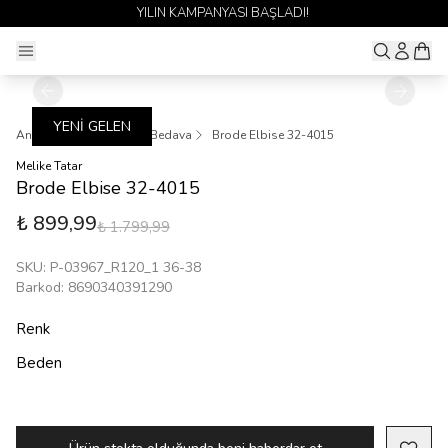
YILIN KAMPANYASI BAŞLADI!
YENİ GELEN
Ana Sayfa
1 Alana 1 Bedava
Brode Elbise 32-4015
Melike Tatar
Brode Elbise 32-4015
₺ 899,99
₺ 1.799,99
SKU
:
P-03967_R120_1 36-38
Barkod
:
8690340391290
Renk
Beden