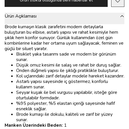
Ürün stokta olduğunda beni haberdar et
Ürün Açıklaması
Brode kumaşın klasik zarafetini modern detaylarla
buluşturan bu elbise, astarlı yapısı ve rahat kesimiyle hem
şıklık hem konfor sunuyor. Günlük kullanımdan özel gün
kombinlerine kadar her ortama uyum sağlayacak, feminen ve
güçlü bir siluet yaratır.
Bisiklet yaka tasarımı sade ve modern bir görünüm
sunar.
Düşük omuz kesimi ile salaş ve rahat bir duruş sağlar.
Önden düğmeli yapısı ile şıklığı pratiklikle buluşturur.
Kol uçlarındaki zarif detaylar modele hareket kazandırır.
Astarlı yapısı sayesinde iç göstermez, konforlu
kullanım sunar.
Seyyar kuşak ile bel vurgusu yapılabilir, isteğe göre
oturtulabilir formdadır.
%95 polyester, %5 elastan içeriği sayesinde hafif
esneklik sağlar.
Brode kumaşı ile dokulu, kaliteli ve zarif bir yüzey
sunar.
Manken Üzerindeki Beden:
1