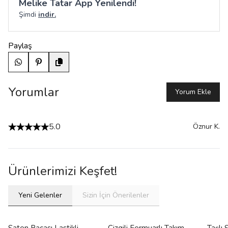
Melike Tatar App Yenilendi!
Şimdi
indir.
Paylaş
Yorumlar
Yorum Ekle
5.0
Öznur
K.
Ürünlerimizi Keşfet!
Yeni Gelenler
Sizin İçin Önerilenler