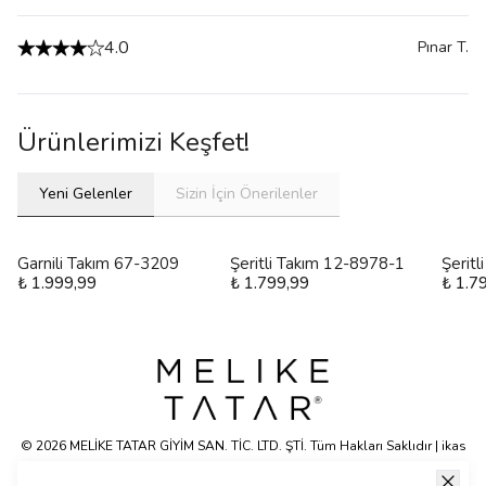
4.0
Pınar
T.
Ürünlerimizi Keşfet!
Yeni Gelenler
Sizin İçin Önerilenler
Garnili Takım 67-3209
Şeritli Takım 12-8978-1
Şerit
₺ 1.999,99
₺ 1.799,99
₺ 1.7
© 2026 MELİKE TATAR GİYİM SAN. TİC. LTD. ŞTİ. Tüm Hakları Saklıdır | ikas
E-ticaret Altyapısyla Hazırlanmıştır.