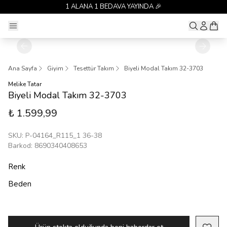
1 ALANA 1 BEDAVA YAYINDA 🎉
Ana Sayfa
Giyim
Tesettür Takım
Biyeli Modal Takım 32-3703
Melike Tatar
Biyeli Modal Takım 32-3703
₺ 1.599,99
SKU
:
P-04164_R115_1 36-38
Barkod
:
8690340408653
Renk
Beden