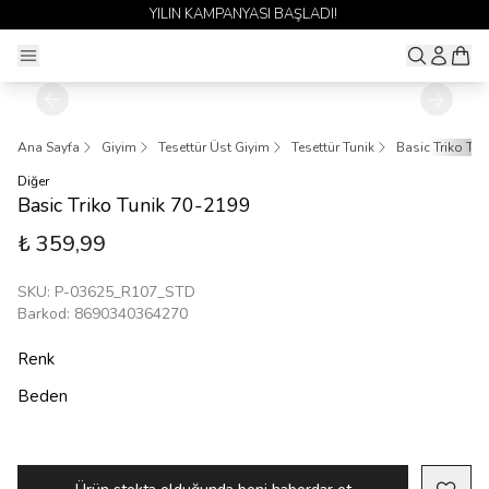
YILIN KAMPANYASI BAŞLADI!
Ana Sayfa
Giyim
Tesettür Üst Giyim
Tesettür Tunik
Basic Triko Tu
Diğer
Basic Triko Tunik 70-2199
₺ 359,99
SKU
:
P-03625_R107_STD
Barkod
:
8690340364270
Renk
Beden