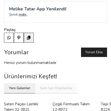
Melike Tatar App Yenilendi!
Şimdi
indir.
Paylaş
Yorumlar
Yorum Ekle
Henüz yorum bulunmamaktadır
Ürünlerimizi Keşfet!
Yeni Gelenler
Sizin İçin Önerilenler
Saten Paçası Lastikli
Çizgili Fermuarlı Takım
Taşlı
Takım 32-3821
12-8972
8224