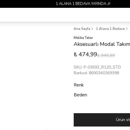
1 ALANA 1 BEDAVA YAYINDA 🎉
Ana Sayfa
1 Alana 1 Bedava
Melike Tatar
Aksesuarlı Modal Takı
₺ 474,99
₺ 949,99
SKU
:
P-03693_R120_STD
Barkod
:
8690340369398
Renk
Beden
Ürün st