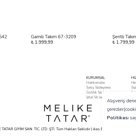
4542
Garnili Takım 67-3209
Şeritli Tak
₺ 1.999,99
₺ 1.799,99
KURUMSAL
HI
Hakkımızda
He
Satış Sözleşmesi
Sip
Gizlilik Sözleşmesi
İle
İptal Ve İade Koşulları
Sık
Alışveriş dene
çerezler(cooki
Politikas
ı
say
TATAR GİYİM SAN. TİC. LTD. ŞTİ. Tüm Hakları Saklıdır | ikas E-ticaret Altyapısyla 