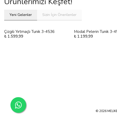
Ürünlerimizi Keşfet!
Yeni Gelenler
Sizin İçin Önerilenler
Çizgili Yırtmaçlı Tunik 3-4536
Modal Pelerin Tunik 3-
₺ 1.599,99
₺ 1.199,99
© 2026 MELİKE 