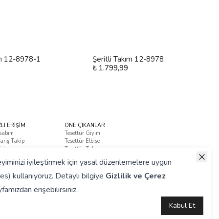
ım 12-8978-1
Şeritli Takım 12-8978
₺ 1.799,99
ZLI ERİŞİM
ÖNE ÇIKANLAR
sabım
Tesettür Giyim
ariş Takip
Tesettür Elbise
tişim
Tesettür Takım
ça Sorulan Sorular
yiminizi iyileştirmek için yasal düzenlemelere uygun
es) kullanıyoruz. Detaylı bilgiye
Gizlilik ve Çerez
famızdan erişebilirsiniz.
Kabul Et
Hazırlanmıştır.