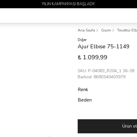
1 ALANA 1 BEDAVA YAYINDA 🎉
Ana Sayfa
Giyim
Tesettür El
Diğer
Ajur Elbise 75-1149
₺ 1.099,99
SKU
:
P-04083_R204_1 36-38
Barkod
:
8690340403979
Renk
Beden
Ürün st