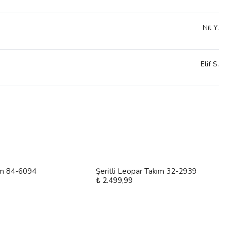
Nil
Y.
Elif
S.
m 84-6094
Şeritli Leopar Takım 32-2939
₺ 2.499,99