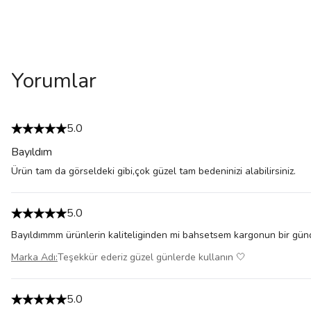
Yorumlar
5.0
Bayıldım
Ürün tam da görseldeki gibi,çok güzel tam bedeninizi alabilirsiniz.
5.0
Bayıldımmm ürünlerin kaliteliginden mi bahsetsem kargonun bir günd
Marka Adı
:
Teşekkür ederiz güzel günlerde kullanın 🤍
5.0