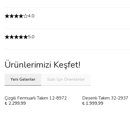
4.0
5.0
Ürünlerimizi Keşfet!
Yeni Gelenler
Sizin İçin Önerilenler
Çizgili Fermuarlı Takım 12-8972
Desenli Takım 32-2937
₺ 2.299,99
₺ 1.999,99