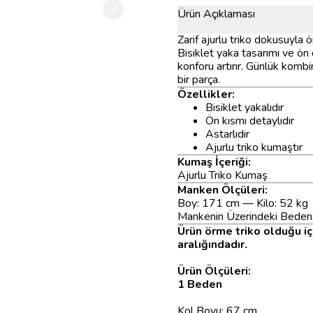
Ürün Açıklaması
Zarif ajurlu triko dokusuyla 
Bisiklet yaka tasarımı ve ön
konforu artırır. Günlük kombi
bir parça.
Özellikler:
Bisiklet yakalıdır
Ön kısmı detaylıdır
Astarlıdır
Ajurlu triko kumaştır
Kumaş İçeriği:
Ajurlu Triko Kumaş
Manken Ölçüleri:
Boy: 171 cm — Kilo: 52 kg
Mankenin Üzerindeki Beden
Ürün örme triko olduğu i
aralığındadır.
Ürün Ölçüleri:
1 Beden
Kol Boyu: 67 cm