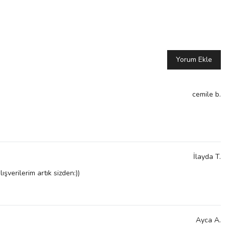
Yorum Ekle
cemile
b.
İlayda
T.
verilerim artık sizden:))
Ayca
A.