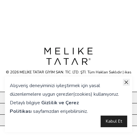
© 2026 MELİKE TATAR GİYİM SAN. TİC. LTD. ŞTİ. Tüm Hakları Saklıdır | ikas
E-ticaret Altyapısyla Hazırlanmıştır.
Alışveriş deneyiminizi iyileştirmek için yasal
düzenlemelere uygun çerezler(cookies) kullanıyoruz.
KURUMSAL
Detaylı bilgiye
Gizlilik ve Çerez
HIZLI ERİŞİM
Politikas
ı
sayfamızdan erişebilirsiniz.
ÖNE ÇIKANLAR
Kabul Et