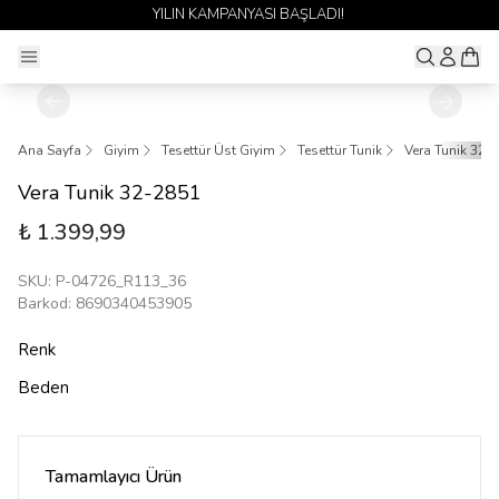
1 ALANA 1 BEDAVA YAYINDA 🎉
Ana Sayfa
Giyim
Tesettür Üst Giyim
Tesettür Tunik
Vera Tunik 32-
Vera Tunik 32-2851
₺ 1.399,99
SKU
:
P-04726_R113_36
Barkod
:
8690340453905
Renk
Beden
Tamamlayıcı Ürün