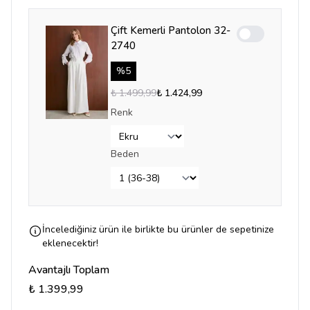
Çift Kemerli Pantolon 32-
Enable notifica
2740
%
5
₺ 1.499,99
₺ 1.424,99
Renk
Beden
İncelediğiniz ürün ile birlikte bu ürünler de sepetinize
eklenecektir!
Avantajlı Toplam
₺ 1.399,99