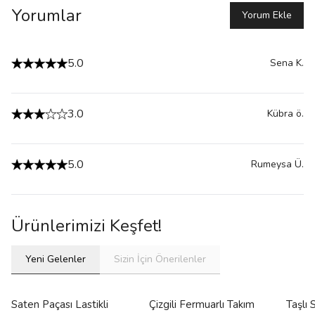
Yorumlar
Yorum Ekle
5.0
Sena
K.
3.0
Kübra
ö.
5.0
Rumeysa
Ü.
Ürünlerimizi Keşfet!
Yeni Gelenler
Sizin İçin Önerilenler
Saten Paçası Lastikli
Çizgili Fermuarlı Takım
Taşlı