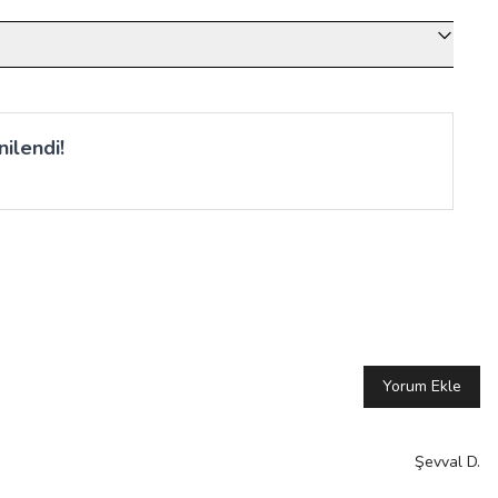
ilendi!
Yorum Ekle
Şevval
D.