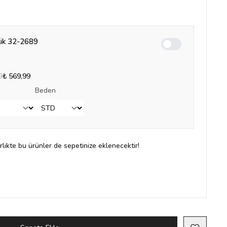
lik 32-2689
Enable notification
9
₺ 569,99
Beden
irlikte bu ürünler de sepetinize eklenecektir!