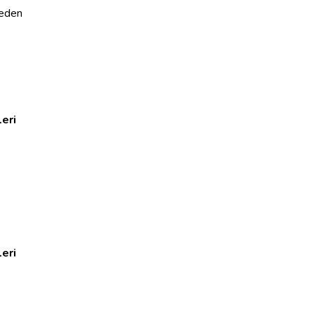
beden
eri
eri