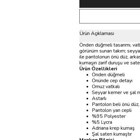
Ürün Açıklaması
Önden düğmeli tasarımı, vatk
görünüm sunan takım; seyyar
ile pantolonun önü düz, arkas
kumaşın zarif duruşu ve saten
Ürün Özellikleri
Önden düğmeli
Önünde cep detayı
Omuz vatkalı
Seyyar kemer ve şal 
Astarlı
Pantolon beli önü düz, 
Pantolon yan cepli
%95 Polyester
%5 Lycra
Adriana krep kumaş
Şal saten kumaştır