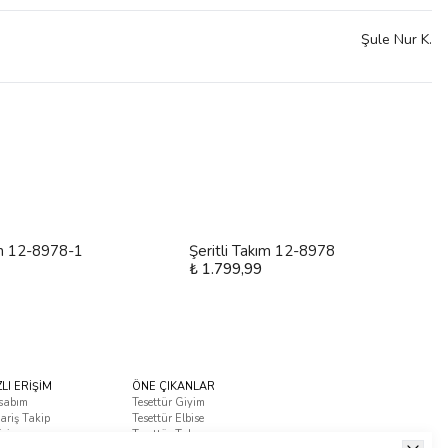
Şule Nur
K.
ım 12-8978-1
Şeritli Takım 12-8978
₺ 1.799,99
ZLI ERİŞİM
ÖNE ÇIKANLAR
sabım
Tesettür Giyim
ariş Takip
Tesettür Elbise
tişim
Tesettür Takım