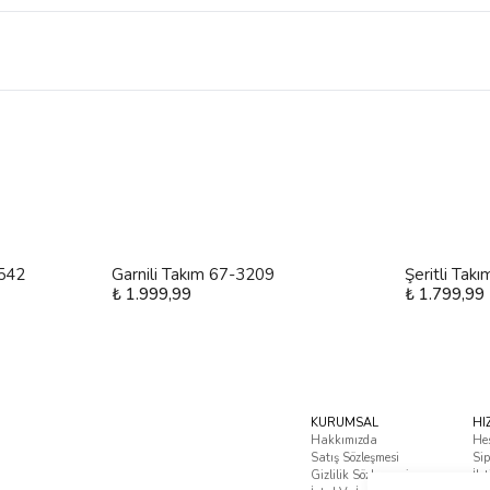
4542
Garnili Takım 67-3209
Şeritli Tak
₺ 1.999,99
₺ 1.799,99
KURUMSAL
HI
Hakkımızda
He
Satış Sözleşmesi
Sip
Gizlilik Sözleşmesi
İle