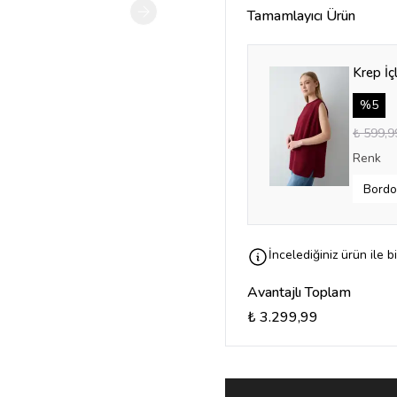
Tamamlayıcı Ürün
Krep İç
%
5
₺ 599,9
Renk
İncelediğiniz ürün ile b
Avantajlı Toplam
₺ 3.299,99