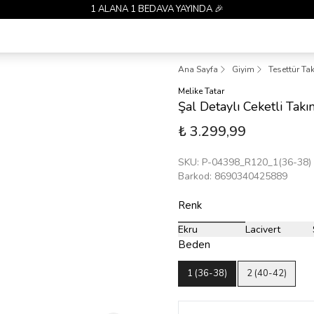
1 ALANA 1 BEDAVA YAYINDA 🎉
Ana Sayfa
Giyim
Tesettür Ta
Melike Tatar
Şal Detaylı Ceketli Ta
₺ 3.299,99
SKU
:
P-04398_R120_1(36-38)
Barkod
:
8690340425889
Renk
Ekru
Lacivert
Beden
1 (36-38)
2 (40-42)