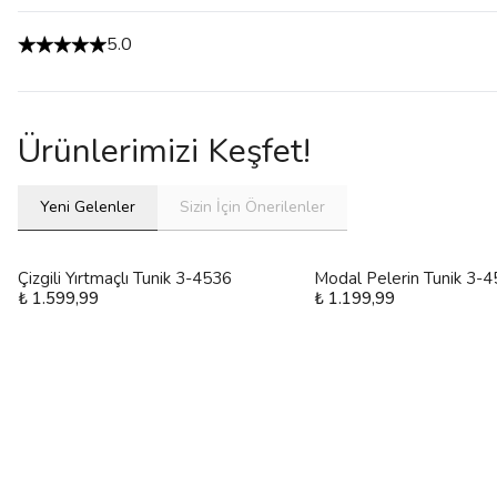
5.0
Ürünlerimizi Keşfet!
Yeni Gelenler
Sizin İçin Önerilenler
Çizgili Yırtmaçlı Tunik 3-4536
Modal Pelerin Tunik 3-
₺ 1.599,99
₺ 1.199,99