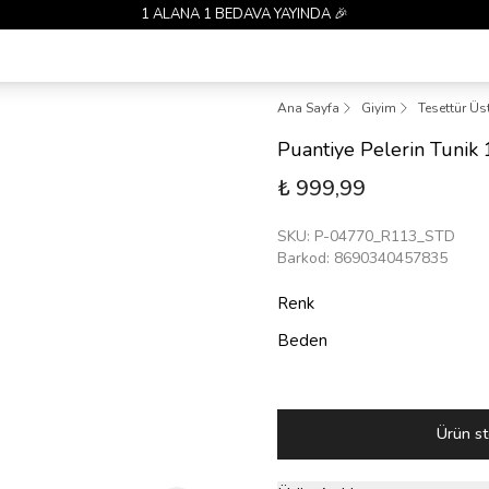
1 ALANA 1 BEDAVA YAYINDA 🎉
Ana Sayfa
Giyim
Tesettür Üs
Puantiye Pelerin Tunik
₺ 999,99
SKU
:
P-04770_R113_STD
Barkod
:
8690340457835
Renk
Beden
Ürün st