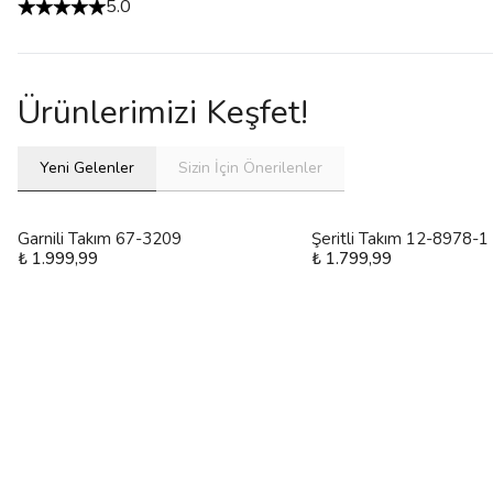
5.0
Ürünlerimizi Keşfet!
Yeni Gelenler
Sizin İçin Önerilenler
Garnili Takım 67-3209
Şeritli Takım 12-8978-1
₺ 1.999,99
₺ 1.799,99