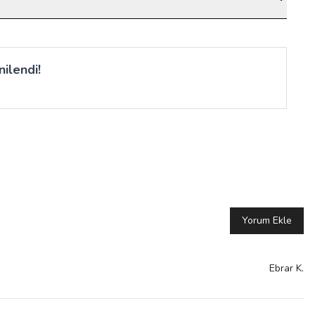
ilendi!
Yorum Ekle
Ebrar
K.