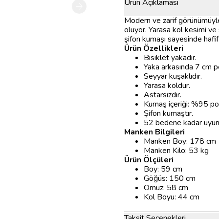
Ürün Açıklaması
Modern ve zarif görünümüyle 
oluyor. Yarasa kol kesimi ve
şifon kumaşı sayesinde hafif 
Ürün Özellikleri
Bisiklet yakadır.
Yaka arkasında 7 cm p
Seyyar kuşaklıdır.
Yarasa koldur.
Astarsızdır.
Kumaş içeriği: %95 po
Şifon kumaştır.
52 bedene kadar uyum
Manken Bilgileri
Manken Boy: 178 cm
Manken Kilo: 53 kg
Ürün Ölçüleri
Boy: 59 cm
Göğüs: 150 cm
Omuz: 58 cm
Kol Boyu: 44 cm
Taksit Seçenekleri