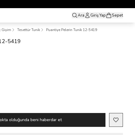
Ara
Giriş Yap
Sepet
t Giyim
Tesettür Tunik
Puantiye Pelerin Tunik 12-5419
 12-5419
okta olduğunda beni haberdar et