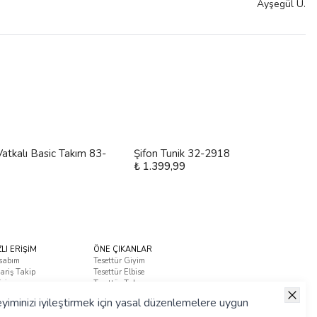
Ayşegül
U.
atkalı Basic Takım 83-
Şifon Tunik 32-2918
₺ 1.399,99
ZLI ERİŞİM
ÖNE ÇIKANLAR
sabım
Tesettür Giyim
ariş Takip
Tesettür Elbise
tişim
Tesettür Takım
ça Sorulan Sorular
yiminizi iyileştirmek için yasal düzenlemelere uygun