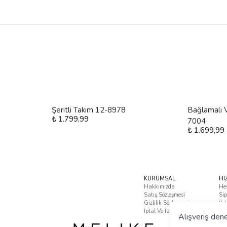
Şeritli Takım 12-8978
Bağlamalı V
₺ 1.799,99
7004
₺ 1.699,99
KURUMSAL
HI
Hakkımızda
He
Satış Sözleşmesi
Sip
Gizlilik Sözleşmesi
İle
İptal Ve İade Koşulları
Sık
Alışveriş dene