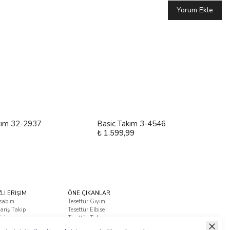
Yorum Ekle
kım 32-2937
Basic Takım 3-4546
₺ 1.599,99
ZLI ERİŞİM
ÖNE ÇIKANLAR
sabım
Tesettür Giyim
ariş Takip
Tesettür Elbise
tişim
Tesettür Takım
ça Sorulan Sorular