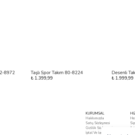
 12-8972
Taşlı Spor Takım 80-8224
Desenli Ta
₺ 1.399,99
₺ 1.999,99
KURUMSAL
HI
Hakkımızda
He
Satış Sözleşmesi
Sip
Gizlilik Sözleşmesi
İle
İptal Ve İade Koşulları
Sık