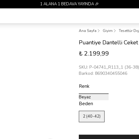
1 ALANA 1 BEDAVA YAYINDA 🎉
Ana Sayfa
Giyim
Tesettür Dı
Puantiye Dantelli Ceke
₺ 2.199,99
SKU
:
P-04741_R113_1 (36-38)
Barkod
:
8690340455046
Renk
Beyaz
Beden
2 (40-42)