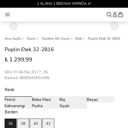
1 ALANA 1 BEDAVA YAYINDA 🎉
Ana Sayfa
Giyim
Tesettür Alt Giyim
Etek
Poplin Etek 32-2816
Poplin Etek 32-2816
₺ 1.299,99
SKU
:
P-04704_R177_36
Barkod
:
8690340451499
Renk
Petrol
Bebe Mavi
Bej
Beyaz
Kahverengi
Pudra
Siyah
Beden
36
38
40
42