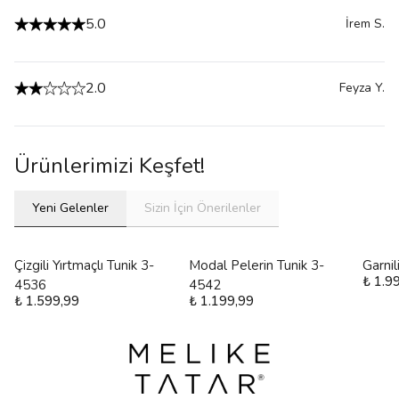
5.0
İrem
S.
2.0
Feyza
Y.
Ürünlerimizi Keşfet!
Yeni Gelenler
Sizin İçin Önerilenler
Çizgili Yırtmaçlı Tunik 3-
Modal Pelerin Tunik 3-
Garni
₺ 1.9
4536
4542
₺ 1.599,99
₺ 1.199,99