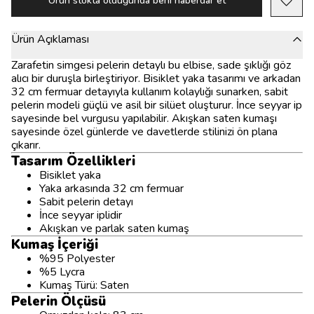
Ürün stokta olduğunda beni haberdar et
Ürün Açıklaması
Zarafetin simgesi pelerin detaylı bu elbise, sade şıklığı göz
alıcı bir duruşla birleştiriyor. Bisiklet yaka tasarımı ve arkadan
32 cm fermuar detayıyla kullanım kolaylığı sunarken, sabit
pelerin modeli güçlü ve asil bir silüet oluşturur. İnce seyyar ip
sayesinde bel vurgusu yapılabilir. Akışkan saten kumaşı
sayesinde özel günlerde ve davetlerde stilinizi ön plana
çıkarır.
Tasarım Özellikleri
Bisiklet yaka
Yaka arkasında 32 cm fermuar
Sabit pelerin detayı
İnce seyyar iplidir
Akışkan ve parlak saten kumaş
Kumaş İçeriği
%95 Polyester
%5 Lycra
Kumaş Türü: Saten
Pelerin Ölçüsü