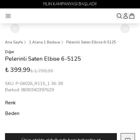
YILIN KAMPANYASI BAŞLADI!
Ana Sayfa
1 Alana 1 Bedava
Pelerinli Saten Elbise 6-5125
Diğer
Pelerinli Saten Elbise 6-5125
₺ 399,99
₺ 1.799,99
SKU
:
P-04026_R115_1 36-38
Barkod
:
8690340397629
Renk
Beden