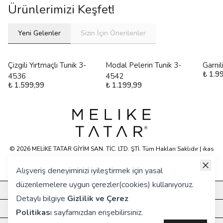
Ürünlerimizi Keşfet!
Yeni Gelenler
Sizin İçin Önerilenler
Çizgili Yırtmaçlı Tunik 3-
Modal Pelerin Tunik 3-
Garni
₺ 1.9
4536
4542
₺ 1.599,99
₺ 1.199,99
© 2026 MELİKE TATAR GİYİM SAN. TİC. LTD. ŞTİ. Tüm Hakları Saklıdır | ikas
E-ticaret Altyapısyla Hazırlanmıştır.
Alışveriş deneyiminizi iyileştirmek için yasal
düzenlemelere uygun çerezler(cookies) kullanıyoruz.
KURUMSAL
Detaylı bilgiye
Gizlilik ve Çerez
HIZLI ERİŞİM
Politikas
ı
sayfamızdan erişebilirsiniz.