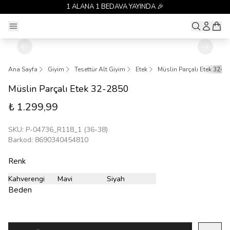
1 ALANA 1 BEDAVA YAYINDA 🎉
Ana Sayfa
Giyim
Tesettür Alt Giyim
Etek
Müslin Parçalı Etek 32-2
Müslin Parçalı Etek 32-2850
₺ 1.299,99
SKU
:
P-04736_R118_1 (36-38)
Barkod
:
8690340454810
Renk
Kahverengi
Mavi
Siyah
Beden