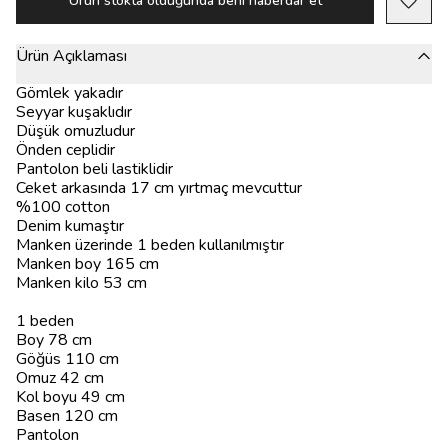
Ürün stokta olduğunda beni haberdar et
Ürün Açıklaması
Gömlek yakadır
Seyyar kuşaklıdır
Düşük omuzludur
Önden ceplidir
Pantolon beli lastiklidir
Ceket arkasında 17 cm yırtmaç mevcuttur
%100 cotton
Denim kumaştır
Manken üzerinde 1 beden kullanılmıştır
Manken boy 165 cm
Manken kilo 53 cm
1 beden
Boy 78 cm
Göğüs 110 cm
Omuz 42 cm
Kol boyu 49 cm
Basen 120 cm
Pantolon