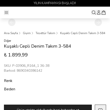
ILIN KAMPANYASI BAŞLADI!
1 ALAN
Ana Sayfa
Giyim
Tesettür Takım
Kuşaklı Cepli Denim Takım 3-584
Diğer
Kuşaklı Cepli Denim Takım 3-584
₺ 1.899,99
SKU
:
P-03906_R164_1 36-38
Barkod
:
8690340386142
Renk
Beden