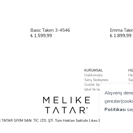
Basic Takım 3-4546
Emma Takı
₺ 1.599,99
₺ 1.899,99
KURUMSAL
HI
Hakkımızda
He
Satış Sözleşmesi
Sip
Gizlilik Sözleşmesi
İle
İptal Ve İade Koşulları
Sık
Alışveriş dene
çerezler(cooki
Politikas
ı
say
TATAR GİYİM SAN. TİC. LTD. ŞTİ. Tüm Hakları Saklıdır | ikas E-ticaret Altyapısyla 