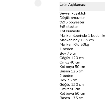
Ürün Açıklaması
Seyyar kuşaklıdır
Düşük omuzdur
%95 polyester
%5 elastan
Kot kumaştır
Manken üzerinde 1 beden kul
Manken boy 1.65 cm
Manken Kilo 53kg
1 beden
Boy 75 cm
Göğüs 120 cm
Omuz 48 cm
Kol boyu 50 cm
Basen 125 cm
2 beden
Boy 75 cm
Göğüs 130 cm
Omuz 50 cm
Kol boyu 50 cm
Basen 135 cm