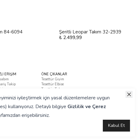
m 84-6094
Şeritli Leopar Takım 32-2939
₺ 2.499,99
ZLI ERİŞİM
ÖNE ÇIKANLAR
sabım
Tesettür Giyim
ariş Takip
Tesettür Elbise
tişim
Tesettür Takım
ça Sorulan Sorular
yiminizi iyileştirmek için yasal düzenlemelere uygun
es) kullanıyoruz. Detaylı bilgiye
Gizlilik ve Çerez
famızdan erişebilirsiniz.
Kabul Et
Hazırlanmıştır.