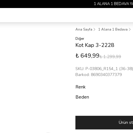
1 ALANA 1 BEDAVA YAYINDA 🎉
Ana Sayfa
1 Alana 1 Bedava
Diğer
Kot Kap 3-2228
₺ 649,99
₺ 1.299,99
SKU
:
P-03806_R154_1 (36-38)
Barkod
:
8690340377379
Renk
Beden
Ürün st