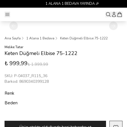
1 ALANA 1 BEDAVA YAYINDA 🎉
Ana Sayfa
1 Alana 1 Bedava
Keten Düğmeli Elbise 75-1222
Melike Tatar
Keten Düğmeli Elbise 75-1222
₺ 999,99
₺ 1.999,99
SKU
:
P-04037_R115_36
Barkod
:
8690340399128
Renk
Beden