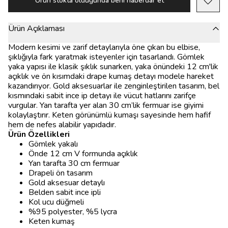
Ürün stokta olduğunda beni haberdar et
Ürün Açıklaması
Modern kesimi ve zarif detaylarıyla öne çıkan bu elbise,
şıklığıyla fark yaratmak isteyenler için tasarlandı. Gömlek
yaka yapısı ile klasik şıklık sunarken, yaka önündeki 12 cm'lik
açıklık ve ön kısımdaki drape kumaş detayı modele hareket
kazandırıyor. Gold aksesuarlar ile zenginleştirilen tasarım, bel
kısmındaki sabit ince ip detayı ile vücut hatlarını zarifçe
vurgular. Yan tarafta yer alan 30 cm’lik fermuar ise giyimi
kolaylaştırır. Keten görünümlü kumaşı sayesinde hem hafif
hem de nefes alabilir yapıdadır.
Ürün Özellikleri
Gömlek yakalı
Önde 12 cm V formunda açıklık
Yan tarafta 30 cm fermuar
Drapeli ön tasarım
Gold aksesuar detaylı
Belden sabit ince ipli
Kol ucu düğmeli
%95 polyester, %5 lycra
Keten kumaş