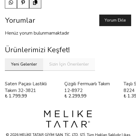
Yorumlar
Yorum Ekle
Henüz yorum bulunmamaktadır
Ürünlerimizi Keşfet!
Yeni Gelenler
Sizin İçin Önerilenler
Saten Paçası Lastikli
Çizgili Fermuarlı Takım
Taşlı
Takım 32-3821
12-8972
8224
₺ 1.799,99
₺ 2.299,99
₺ 1.3
© 2026 MELİKE TATAR GİYİM SAN. TİC. LTD. ŞTİ. Tüm Hakları Saklıdır | ikas