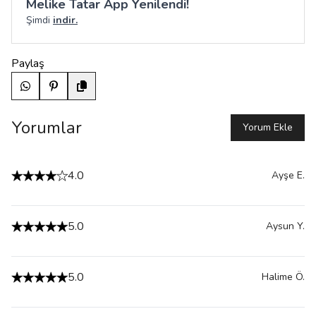
Melike Tatar App Yenilendi!
Şimdi
indir.
Paylaş
Yorumlar
Yorum Ekle
4.0
Ayşe
E.
5.0
Aysun
Y.
5.0
Halime
Ö.