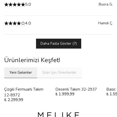
5.0
Busra
G.
4.0
Hamdi
Ç.
Daha Fazla Göster
(
7
)
Ürünlerimizi Keşfet!
Yeni Gelenler
Sizin İçin Önerilenler
Çizgili Fermuarlı Takım
Desenli Takım 32-2937
Basic
₺ 1.999,99
₺ 1.5
12-8972
₺ 2.299,99