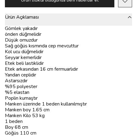
Ürün stokta olduğunda beni haberdar et
Ürün Açıklaması
Gömlek yakadır
önden düğmelidir
Düşük omuzdur
Sağ göğüs kısmında cep mevcuttur
Kol ucu düğmelidir
Seyyar kemerlidir
Etek beli lastiklidir
Etek arkasından 16 cm fermuarlıdır
Yandan ceplidir
Astarsızdır
%95 polyester
%5 elastan
Poplin kumaştır
Manken üzerinde 1 beden kullanılmıştır
Manken boy 1.65 cm
Manken Kilo 53 kg
1 beden
Boy 68 cm
Göğüs 110 cm