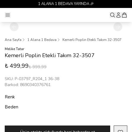
1 ALANA 1 BEDAVA YAYINDA 🎉
Ana Sayfa
1 Alana 1 Bedava
Kemerli Poplin Etekli Takım 32-3507
Melike Tatar
Kemerli Poplin Etekli Takım 32-3507
₺ 499,99
₺ 999,99
SKU
:
P-03797_R204_1 36-38
Barkod
:
8690340376761
Renk
Beden