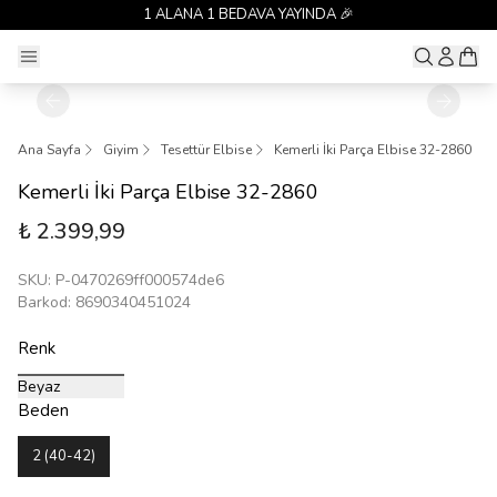
1 ALANA 1 BEDAVA YAYINDA 🎉
Ana Sayfa
Giyim
Tesettür Elbise
Kemerli İki Parça Elbise 32-2860
Kemerli İki Parça Elbise 32-2860
₺ 2.399,99
SKU
:
P-0470269ff000574de6
Barkod
:
8690340451024
Renk
Beyaz
Beden
2 (40-42)