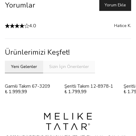
Yorumlar
Yorum Ekle
4.0
Hatice
K.
Ürünlerimizi Keşfet!
Yeni Gelenler
Sizin İçin Önerilenler
Garnili Takım 67-3209
Şeritli Takım 12-8978-1
Şerit
₺ 1.999,99
₺ 1.799,99
₺ 1.7