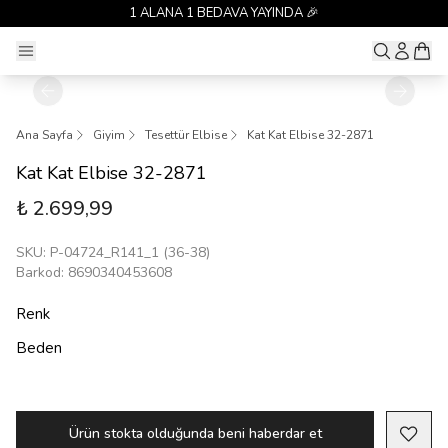
1 ALANA 1 BEDAVA YAYINDA 🎉
Ana Sayfa
Giyim
Tesettür Elbise
Kat Kat Elbise 32-2871
Kat Kat Elbise 32-2871
₺ 2.699,99
SKU
:
P-04724_R141_1 (36-38)
Barkod
:
8690340453608
Renk
Beden
Ürün stokta olduğunda beni haberdar et