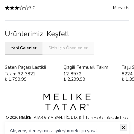
3.0
Merve
E.
Ürünlerimizi Keşfet!
Yeni Gelenler
Sizin İçin Önerilenler
Saten Paçası Lastikli
Çizgili Fermuarlı Takım
Taşlı
Takım 32-3821
12-8972
8224
₺ 1.799,99
₺ 2.299,99
₺ 1.3
© 2026 MELİKE TATAR GİYİM SAN. TİC. LTD. ŞTİ. Tüm Hakları Saklıdır | ikas
E-ticaret Altyapısyla Hazırlanmıştır.
Alışveriş deneyiminizi iyileştirmek için yasal