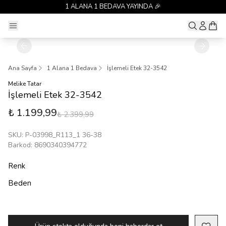
1 ALANA 1 BEDAVA YAYINDA 🎉
Ana Sayfa
1 Alana 1 Bedava
İşlemeli Etek 32-3542
Melike Tatar
İşlemeli Etek 32-3542
₺ 1.199,99
₺ 2.399,99
SKU
:
P-03998_R113_1 36-38
Barkod
:
8690340394772
Renk
Beden