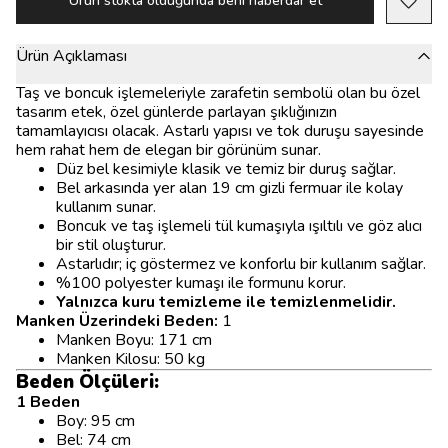
Ürün stokta olduğunda beni haberdar et
Ürün Açıklaması
Taş ve boncuk işlemeleriyle zarafetin sembolü olan bu özel
tasarım etek, özel günlerde parlayan şıklığınızın
tamamlayıcısı olacak. Astarlı yapısı ve tok duruşu sayesinde
hem rahat hem de elegan bir görünüm sunar.
Düz bel kesimiyle klasik ve temiz bir duruş sağlar.
Bel arkasında yer alan 19 cm gizli fermuar ile kolay
kullanım sunar.
Boncuk ve taş işlemeli tül kumaşıyla ışıltılı ve göz alıcı
bir stil oluşturur.
Astarlıdır; iç göstermez ve konforlu bir kullanım sağlar.
%100 polyester kumaşı ile formunu korur.
Yalnızca kuru temizleme ile temizlenmelidir.
Manken Üzerindeki Beden:
1
Manken Boyu: 171 cm
Manken Kilosu: 50 kg
Beden Ölçüleri:
1 Beden
Boy: 95 cm
Bel: 74 cm