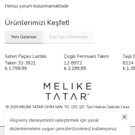
Henüz yorum bulunmamaktadır
Ürünlerimizi Keşfet!
Yeni Gelenler
Sizin İçin Önerilenler
Saten Paçası Lastikli
Çizgili Fermuarlı Takım
Taşlı
Takım 32-3821
12-8972
8224
₺ 1.799,99
₺ 2.299,99
₺ 1.3
© 2026 MELİKE TATAR GİYİM SAN. TİC. LTD. ŞTİ. Tüm Hakları Saklıdır | ikas
E-ticaret Altyapısyla Hazırlanmıştır.
Alışveriş deneyiminizi iyileştirmek için yasal
düzenlemelere uygun çerezler(cookies) kullanıyoruz.
KURUMSAL