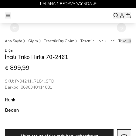
1 ALANA 1 BEDAVA YAYINDA 🎉
Ana Sayfa
Giyim
Tesettür Dış Giyim
Tesettür Hırka
İncili Triko Hır
Diğer
İncili Triko Hırka 70-2461
₺ 899,99
SKU
:
P-04241_R184_STD
Barkod
:
8690340414081
Renk
Beden