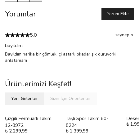
Yorumlar
Yorum Ekle
5.0
zeynep
o.
bayıldım
Bayıldım harika bir gömlek içi astarlı okadar şık duruyorki
anlatamam
Ürünlerimizi Keşfet!
Yeni Gelenler
Sizin İçin Önerilenler
Çizgili Fermuarlı Takım
Taşlı Spor Takım 80-
Desen
₺ 1.9
12-8972
8224
₺ 2.299,99
₺ 1.399,99