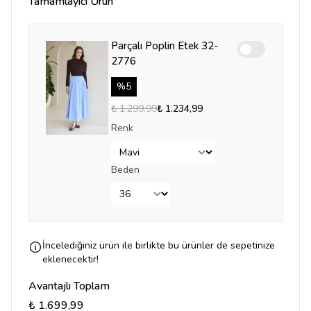
Tamamlayıcı Ürün
Parçalı Poplin Etek 32-
Enable notifica
2776
%
5
₺ 1.299,99
₺ 1.234,99
Renk
Beden
İncelediğiniz ürün ile birlikte bu ürünler de sepetinize
eklenecektir!
Avantajlı Toplam
₺ 1.699,99