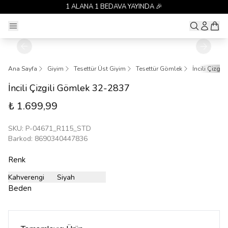
1 ALANA 1 BEDAVA YAYINDA 🎉
Ana Sayfa
Giyim
Tesettür Üst Giyim
Tesettür Gömlek
İncili Çizgi
İncili Çizgili Gömlek 32-2837
₺ 1.699,99
SKU
:
P-04671_R115_STD
Barkod
:
8690340447836
Renk
Kahverengi
Siyah
Beden