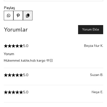
Paylaş
Yorumlar
Yorum Ekle
5.0
Beyza Nur
K.
Yorum
Mükemmel kalite,hızlı kargo 🫶🏻
5.0
Suzan
B.
5.0
Neşe
E.