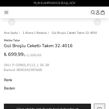
SI BAŞLADI!
1 ALANA 1 BEDAVA YAY
Ana Sayfa
1 Alana 1 Bedava
Gül Broşlu Ceketli Takım 32-4016
Melike Tatar
Gül Broşlu Ceketli Takım 32-4016
₺ 699,99
₺ 1.399,99
SKU
:
P-03869_R113_1 36-38
Barkod
:
8690340387668
Renk
Beden