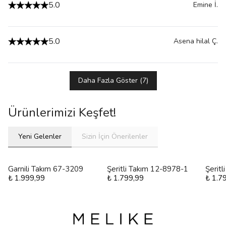
5.0
Emine
İ.
5.0
Asena hilal
Ç.
Daha Fazla Göster
(
7
)
Ürünlerimizi Keşfet!
Yeni Gelenler
Sizin İçin Önerilenler
Garnili Takım 67-3209
Şeritli Takım 12-8978-1
Şerit
₺ 1.999,99
₺ 1.799,99
₺ 1.7