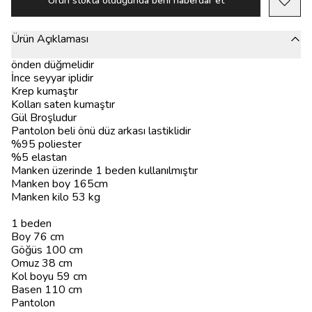
Ürün stokta olduğunda beni haberdar et
Ürün Açıklaması
önden düğmelidir
İnce seyyar iplidir
Krep kumaştır
Kolları saten kumaştır
Gül Broşludur
Pantolon beli önü düz arkası lastiklidir
%95 poliester
%5 elastan
Manken üzerinde 1 beden kullanılmıştır
Manken boy 165cm
Manken kilo 53 kg
1 beden
Boy 76 cm
Göğüs 100 cm
Omuz 38 cm
Kol boyu 59 cm
Basen 110 cm
Pantolon