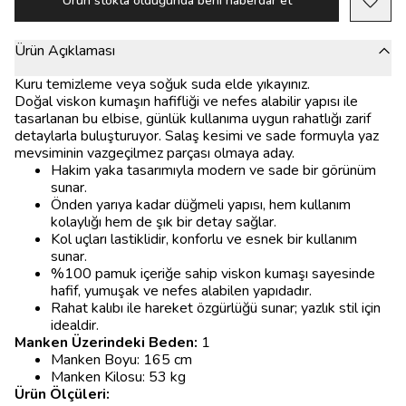
Ürün stokta olduğunda beni haberdar et
Ürün Açıklaması
Kuru temizleme veya soğuk suda elde yıkayınız.
Doğal viskon kumaşın hafifliği ve nefes alabilir yapısı ile
tasarlanan bu elbise, günlük kullanıma uygun rahatlığı zarif
detaylarla buluşturuyor. Salaş kesimi ve sade formuyla yaz
mevsiminin vazgeçilmez parçası olmaya aday.
Hakim yaka tasarımıyla modern ve sade bir görünüm
sunar.
Önden yarıya kadar düğmeli yapısı, hem kullanım
kolaylığı hem de şık bir detay sağlar.
Kol uçları lastiklidir, konforlu ve esnek bir kullanım
sunar.
%100 pamuk içeriğe sahip viskon kumaşı sayesinde
hafif, yumuşak ve nefes alabilen yapıdadır.
Rahat kalıbı ile hareket özgürlüğü sunar; yazlık stil için
idealdir.
Manken Üzerindeki Beden:
1
Manken Boyu: 165 cm
Manken Kilosu: 53 kg
Ürün Ölçüleri: