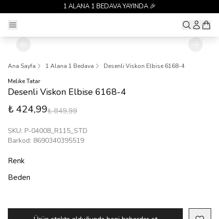
1 ALANA 1 BEDAVA YAYINDA 🎉
Ana Sayfa
1 Alana 1 Bedava
Desenli Viskon Elbise 6168-4
Melike Tatar
Desenli Viskon Elbise 6168-4
₺ 424,99
₺ 849,99
SKU
:
P-04008_R115_STD
Barkod
:
8690340395519
Renk
Beden