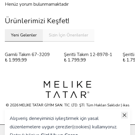
Henüz yorum bulunmamaktadır
Ürünlerimizi Keşfet!
Yeni Gelenler
Sizin İçin Önerilenler
Garnili Takım 67-3209
Şeritli Takım 12-8978-1
Şerit
₺ 1.999,99
₺ 1.799,99
₺ 1.7
© 2026 MELİKE TATAR GİYİM SAN. TİC. LTD. ŞTİ. Tüm Hakları Saklıdır | ikas
E-ticaret Altyapısyla Hazırlanmıştır.
Alışveriş deneyiminizi iyileştirmek için yasal
düzenlemelere uygun çerezler(cookies) kullanıyoruz.
KURUMSAL