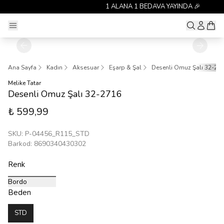
1 ALANA 1 BEDAVA YAYINDA 🎉
Ana Sayfa
Kadın
Aksesuar
Eşarp & Şal
Desenli Omuz Şalı 32-27
Melike Tatar
Desenli Omuz Şalı 32-2716
₺ 599,99
SKU
:
P-04456_R115_STD
Barkod
:
8690340430302
Renk
Bordo
Beden
STD