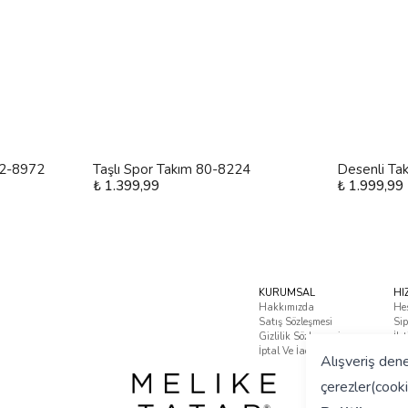
 12-8972
Taşlı Spor Takım 80-8224
Desenli Ta
₺ 1.399,99
₺ 1.999,99
KURUMSAL
HI
Hakkımızda
He
Satış Sözleşmesi
Sip
Gizlilik Sözleşmesi
İle
İptal Ve İade Koşulları
Sık
Alışveriş dene
çerezler(cooki