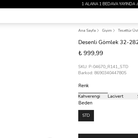
1 ALANA 1 BEDAVA YAYINDA 🎉
Ana Sayfa
Giyim
Tesettür Üs
Desenli Gömlek 32-28
₺ 999,99
SKU
:
P-04670_R141_STD
Barkod
:
8690340447805
Renk
Kahverengi
Lacivert
Beden
STD