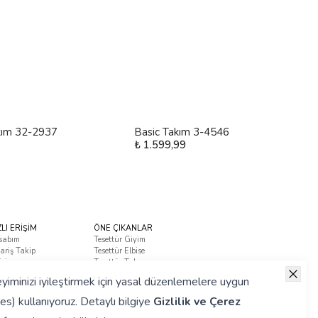
kım 32-2937
Basic Takım 3-4546
₺ 1.599,99
ZLI ERİŞİM
ÖNE ÇIKANLAR
sabım
Tesettür Giyim
ariş Takip
Tesettür Elbise
tişim
Tesettür Takım
ça Sorulan Sorular
yiminizi iyileştirmek için yasal düzenlemelere uygun
es) kullanıyoruz. Detaylı bilgiye
Gizlilik ve Çerez