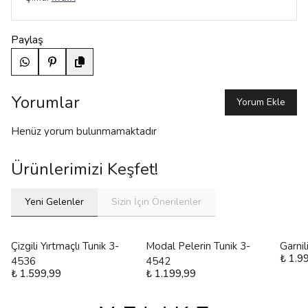
Paylaş
Yorumlar
Yorum Ekle
Henüz yorum bulunmamaktadır
Ürünlerimizi Keşfet!
Yeni Gelenler
Sizin İçin Önerilenler
Çizgili Yırtmaçlı Tunik 3-
Modal Pelerin Tunik 3-
Garni
₺ 1.9
4536
4542
₺ 1.599,99
₺ 1.199,99