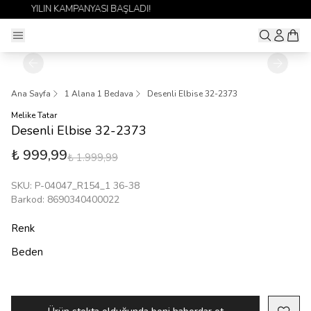
1 ALANA 1 BEDAVA YAYINDA 🎉
Ana Sayfa
1 Alana 1 Bedava
Desenli Elbise 32-2373
Melike Tatar
Desenli Elbise 32-2373
₺ 999,99
₺ 1.999,99
SKU
:
P-04047_R154_1 36-38
Barkod
:
8690340400022
Renk
Beden