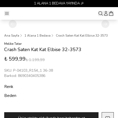
1 ALANA 1 BEDAVA YAYINDA 🎉
Ana Sayfa
1 Alana 1 Bedava
Crash Saten Kat Kat Elbise 32-3573
Melike Tatar
Crash Saten Kat Kat Elbise 32-3573
₺ 599,99
₺ 1.199,99
SKU
:
P-04103_R154_1 36-38
Barkod
:
8690340405386
Renk
Beden