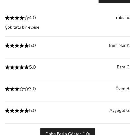
4.0
rabia
ö.
Çok tatlı bir elbise
5.0
İrem Nur
K.
5.0
Esra
Ç.
3.0
Özen
B.
5.0
Ayşegül
G.
Daha Fazla Göster
(
10
)