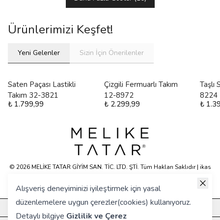
Ürünlerimizi Keşfet!
Yeni Gelenler
Sizin İçin Önerilenler
Saten Paçası Lastikli
Çizgili Fermuarlı Takım
Taşlı
Takım 32-3821
12-8972
8224
₺ 1.799,99
₺ 2.299,99
₺ 1.3
© 2026 MELİKE TATAR GİYİM SAN. TİC. LTD. ŞTİ. Tüm Hakları Saklıdır | ikas
E-ticaret Altyapısyla Hazırlanmıştır.
Alışveriş deneyiminizi iyileştirmek için yasal
düzenlemelere uygun çerezler(cookies) kullanıyoruz.
KURUMSAL
Detaylı bilgiye
Gizlilik ve Çerez