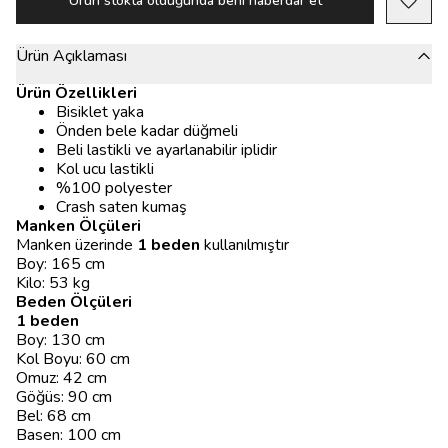
Ürün stokta olduğunda beni haberdar et
Ürün Açıklaması
Ürün Özellikleri
Bisiklet yaka
Önden bele kadar düğmeli
Beli lastikli ve ayarlanabilir iplidir
Kol ucu lastikli
%100 polyester
Crash saten kumaş
Manken Ölçüleri
Manken üzerinde
1 beden
kullanılmıştır
Boy: 165 cm
Kilo: 53 kg
Beden Ölçüleri
1 beden
Boy: 130 cm
Kol Boyu: 60 cm
Omuz: 42 cm
Göğüs: 90 cm
Bel: 68 cm
Basen: 100 cm