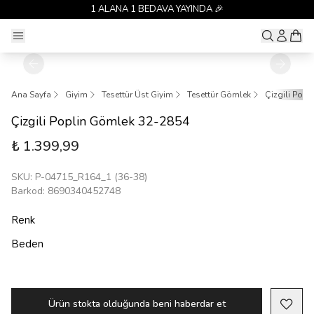
1 ALANA 1 BEDAVA YAYINDA 🎉
Ana Sayfa
Giyim
Tesettür Üst Giyim
Tesettür Gömlek
Çizgili Pop
Çizgili Poplin Gömlek 32-2854
₺ 1.399,99
SKU
:
P-04715_R164_1 (36-38)
Barkod
:
8690340452748
Renk
Beden
Ürün stokta olduğunda beni haberdar et