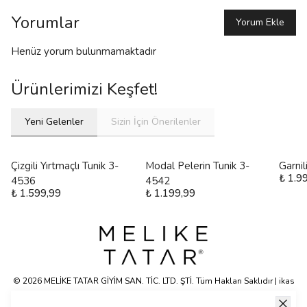
Yorumlar
Yorum Ekle
Henüz yorum bulunmamaktadır
Ürünlerimizi Keşfet!
Yeni Gelenler
Sizin İçin Önerilenler
Çizgili Yırtmaçlı Tunik 3-
Modal Pelerin Tunik 3-
Garni
₺ 1.9
4536
4542
₺ 1.599,99
₺ 1.199,99
© 2026 MELİKE TATAR GİYİM SAN. TİC. LTD. ŞTİ. Tüm Hakları Saklıdır | ikas
E-ticaret Altyapısyla Hazırlanmıştır.