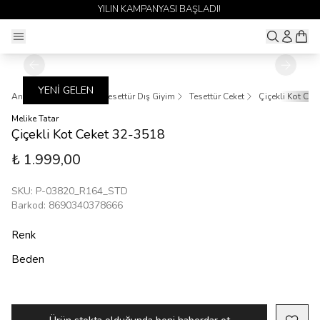
YILIN KAMPANYASI BAŞLADI!
YENİ GELEN
Ana Sayfa
Giyim
Tesettür Dış Giyim
Tesettür Ceket
Çiçekli Kot Cek
Melike Tatar
Çiçekli Kot Ceket 32-3518
₺ 1.999,00
SKU
:
P-03820_R164_STD
Barkod
:
8690340378666
Renk
Beden