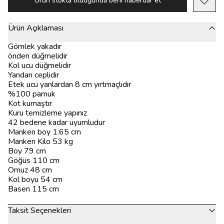
Ürün stokta olduğunda beni haberdar et
Ürün Açıklaması
Gömlek yakadır
önden düğmelidir
Kol ucu düğmelidir
Yandan ceplidir
Etek ucu yanlardan 8 cm yırtmaçlıdır
%100 pamuk
Kot kumaştır
Kuru temizleme yapınız
42 bedene kadar uyumludur
Manken boy 1.65 cm
Manken Kilo 53 kg
Boy 79 cm
Göğüs 110 cm
Omuz 48 cm
Kol boyu 54 cm
Basen 115 cm
Taksit Seçenekleri