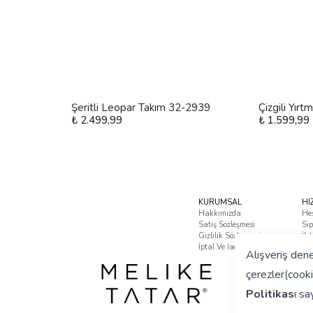
Şeritli Leopar Takım 32-2939
Çizgili Yırt
₺ 2.499,99
₺ 1.599,99
KURUMSAL
HI
Hakkımızda
He
Satış Sözleşmesi
Sip
Gizlilik Sözleşmesi
İle
İptal Ve İade Koşulları
Sık
Alışveriş dene
çerezler(cooki
Politikas
ı
say