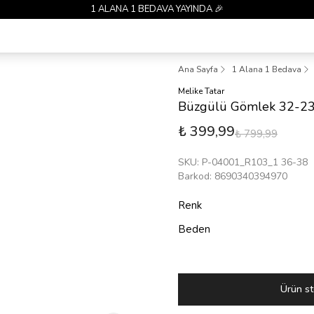
1 ALANA 1 BEDAVA YAYINDA 🎉
Ana Sayfa
1 Alana 1 Bedava
Melike Tatar
Büzgülü Gömlek 32-2
₺ 399,99
₺ 799,99
SKU
:
P-04001_R103_1 36-38
Barkod
:
8690340394970
Renk
Beden
Ürün st