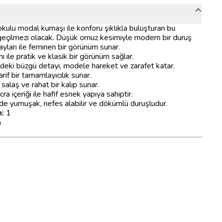
ulu modal kumaşı ile konforu şıklıkla buluşturan bu
zgeçilmezi olacak. Düşük omuz kesimiyle modern bir duruş
ayları ile feminen bir görünüm sunar.
 ile pratik ve klasik bir görünüm sağlar.
deki büzgü detayı, modele hareket ve zarafet katar.
arif bir tamamlayıcılık sunar.
alaş ve rahat bir kalıp sunar.
 içeriği ile hafif esnek yapıya sahiptir.
e yumuşak, nefes alabilir ve dökümlü duruşludur.
:
1
m