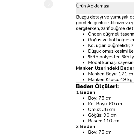
Ürün Açıklaması
Büzgü detayı ve yumuşak dok
gömlek, günlük stilinizin va
sergilerken, zarif düğme det
Önden düğmeli tasarımı
Göğüs ve kol bölgesin
Kol uçları düğmelidir; z
Düşük omuz kesimi ile s
%95 polyester, %5 lycra
Modal kumaşı sayesind
Manken Üzerindeki Beden
Manken Boyu: 171 c
Manken Kilosu: 49 kg
Beden Ölçüleri:
1 Beden
Boy: 75 cm
Kol Boyu: 60 cm
Omuz: 38 cm
Göğüs: 90 cm
Basen: 110 cm
2 Beden
Boy: 75 cm