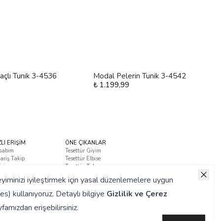
maçlı Tunik 3-4536
Modal Pelerin Tunik 3-4542
₺ 1.199,99
ZLI ERİŞİM
ÖNE ÇIKANLAR
sabım
Tesettür Giyim
ariş Takip
Tesettür Elbise
tişim
Tesettür Takım
ça Sorulan Sorular
yiminizi iyileştirmek için yasal düzenlemelere uygun
es) kullanıyoruz. Detaylı bilgiye
Gizlilik ve Çerez
famızdan erişebilirsiniz.