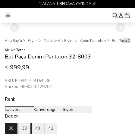
1 ALANA 1 BEDAVA YAYINDA 🎉
Ana Sayfa
Giyim
Tesettür Alt Giyim
Kadın Pantolon
Bol Paça Den
Melike Tatar
Bol Paça Denim Pantolon 32-8003
₺ 999,99
SKU
:
P-04447_R154_36
Barkod
:
8690340429702
Renk
Lacivert
Kahverengi
Siyah
Beden
36
38
40
42