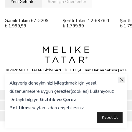
Yeni Gelenler
Sizin İçin Önerilenler
Garnili Takım 67-3209
Şeritli Takım 12-8978-1
Şerit
₺ 1.999,99
₺ 1.799,99
₺ 1.7
© 2026 MELİKE TATAR GİYİM SAN. TİC. LTD. ŞTİ. Tüm Hakları Saklıdır | ikas
E-ticaret Altyapısyla Hazırlanmıştır.
Alışveriş deneyiminizi iyileştirmek için yasal
düzenlemelere uygun çerezler(cookies) kullanıyoruz.
KURUMSAL
Detaylı bilgiye
Gizlilik ve Çerez
HIZLI ERİŞİM
Politikas
ı
sayfamızdan erişebilirsiniz.
ÖNE ÇIKANLAR
Kabul Et