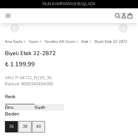
LADI!
1 ALANA 1 BEDAVA YAYINDA 
Ana Sayfa
Giyim
Tesettür Alt Giyim
Etek
Biyeli Etek 32-2872
Biyeli Etek 32-2872
₺ 1.199,99
SKU
:
P-04731_R120_36
Barkod
:
8690340454285
Renk
Ekru
Siyah
Beden
36
38
40