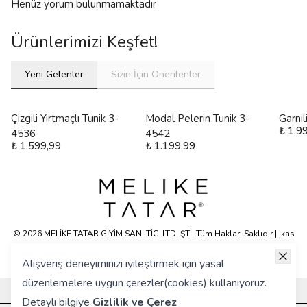
Henüz yorum bulunmamaktadır
Ürünlerimizi Keşfet!
Yeni Gelenler
Sizin İçin Önerilenler
Çizgili Yırtmaçlı Tunik 3-
Modal Pelerin Tunik 3-
Garni
₺ 1.9
4536
4542
₺ 1.599,99
₺ 1.199,99
© 2026 MELİKE TATAR GİYİM SAN. TİC. LTD. ŞTİ. Tüm Hakları Saklıdır | ikas
E-ticaret Altyapısyla Hazırlanmıştır.
Alışveriş deneyiminizi iyileştirmek için yasal
düzenlemelere uygun çerezler(cookies) kullanıyoruz.
KURUMSAL
Detaylı bilgiye
Gizlilik ve Çerez