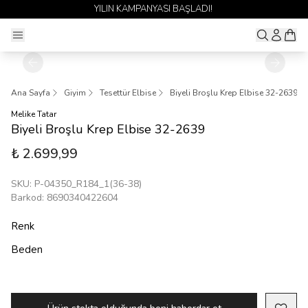
YILIN KAMPANYASI BAŞLADI!
Ana Sayfa
Giyim
Tesettür Elbise
Biyeli Broşlu Krep Elbise 32-2639
Melike Tatar
Biyeli Broşlu Krep Elbise 32-2639
₺ 2.699,99
SKU
:
P-04350_R184_1(36-38)
Barkod
:
8690340422604
Renk
Beden