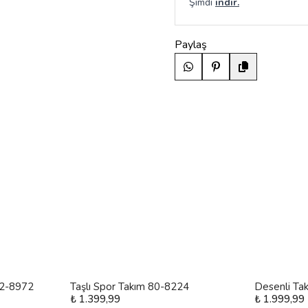
Şimdi
indir.
Paylaş
 12-8972
Taşlı Spor Takım 80-8224
Desenli Ta
₺ 1.399,99
₺ 1.999,99