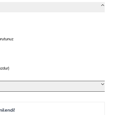
urutunuz
zdur)
ilendi!