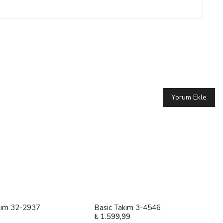
Yorum Ekle
kım 32-2937
Basic Takım 3-4546
₺ 1.599,99