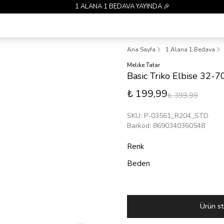
1 ALANA 1 BEDAVA YAYINDA 🎉
Ana Sayfa
1 Alana 1 Bedava
Melike Tatar
Basic Triko Elbise 32-
₺ 199,99
₺ 399,99
SKU
:
P-03561_R204_STD
Barkod
:
8690340360548
Renk
Beden
Ürün st