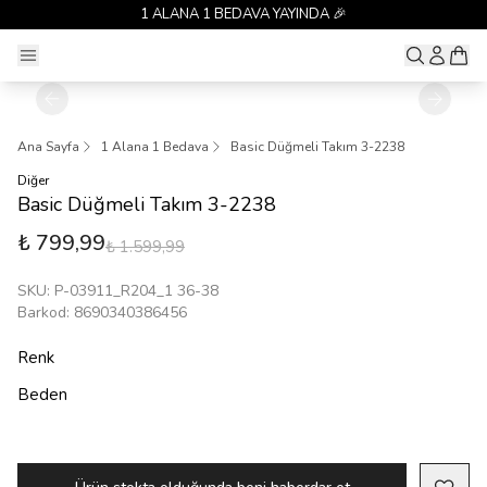
1 ALANA 1 BEDAVA YAYINDA 🎉
Ana Sayfa
1 Alana 1 Bedava
Basic Düğmeli Takım 3-2238
Diğer
Basic Düğmeli Takım 3-2238
₺ 799,99
₺ 1.599,99
SKU
:
P-03911_R204_1 36-38
Barkod
:
8690340386456
Renk
Beden