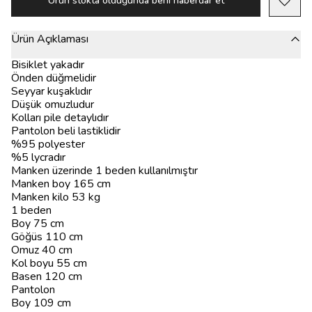
Ürün stokta olduğunda beni haberdar et
Ürün Açıklaması
Bisiklet yakadır
Önden düğmelidir
Seyyar kuşaklıdır
Düşük omuzludur
Kolları pile detaylıdır
Pantolon beli lastiklidir
%95 polyester
%5 lycradır
Manken üzerinde 1 beden kullanılmıştır
Manken boy 165 cm
Manken kilo 53 kg
1 beden
Boy 75 cm
Göğüs 110 cm
Omuz 40 cm
Kol boyu 55 cm
Basen 120 cm
Pantolon
Boy 109 cm