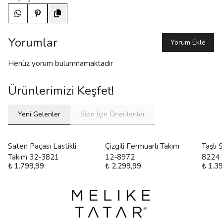
Yorumlar
Yorum Ekle
Henüz yorum bulunmamaktadır
Ürünlerimizi Keşfet!
Yeni Gelenler
Sizin İçin Önerilenler
Saten Paçası Lastikli
Çizgili Fermuarlı Takım
Taşlı
Takım 32-3821
12-8972
8224
₺ 1.799,99
₺ 2.299,99
₺ 1.3