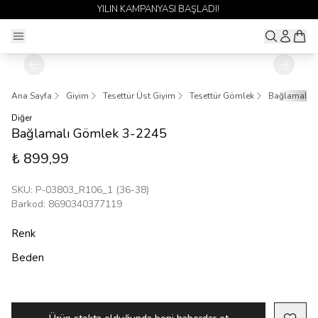
YILIN KAMPANYASI BAŞLADI!
Ana Sayfa
Giyim
Tesettür Üst Giyim
Tesettür Gömlek
Bağlamalı 
Diğer
Bağlamalı Gömlek 3-2245
₺ 899,99
SKU
:
P-03803_R106_1 (36-38)
Barkod
:
8690340377119
Renk
Beden