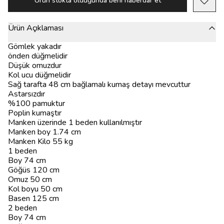
Ürün stokta olduğunda beni haberdar et
Ürün Açıklaması
Gömlek yakadır
önden düğmelidir
Düşük omuzdur
Kol ucu düğmelidir
Sağ tarafta 48 cm bağlamalı kumaş detayı mevcuttur
Astarsızdır
%100 pamuktur
Poplin kumaştır
Manken üzerinde 1 beden kullanılmıştır
Manken boy 1.74 cm
Manken Kilo 55 kg
1 beden
Boy 74 cm
Göğüs 120 cm
Omuz 50 cm
Kol boyu 50 cm
Basen 125 cm
2 beden
Boy 74 cm