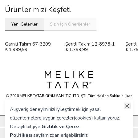
Ürünlerimizi Keşfet!
Yeni Gelenler
Sizin İçin Önerilenler
Garnili Takım 67-3209
Şeritli Takım 12-8978-1
Şerit
₺ 1.999,99
₺ 1.799,99
₺ 1.7
© 2026 MELİKE TATAR GİYİM SAN. TİC. LTD. ŞTİ. Tüm Hakları Saklıdır | ikas
E-ticaret Altyapısyla Hazırlanmıştır.
Alışveriş deneyiminizi iyileştirmek için yasal
düzenlemelere uygun çerezler(cookies) kullanıyoruz.
KURUMSAL
Detaylı bilgiye
Gizlilik ve Çerez
HIZLI ERİŞİM
Politikas
ı
sayfamızdan erişebilirsiniz.