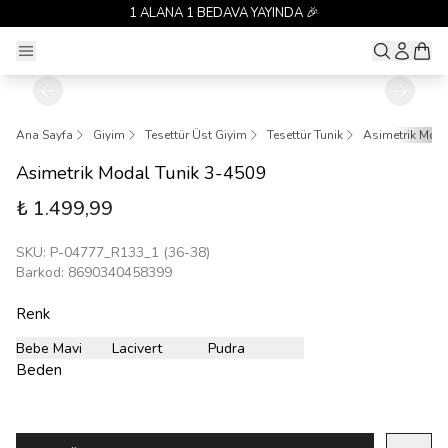
1 ALANA 1 BEDAVA YAYINDA 🎉
Ana Sayfa
Giyim
Tesettür Üst Giyim
Tesettür Tunik
Asimetrik Moda
Asimetrik Modal Tunik 3-4509
₺ 1.499,99
SKU
:
P-04777_R133_1 (36-38)
Barkod
:
8690340458399
Renk
Bebe Mavi
Lacivert
Pudra
Beden