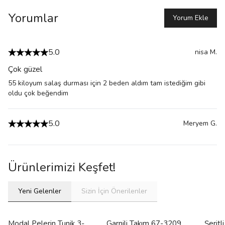
Yorumlar
Yorum Ekle
5.0
nisa
M.
Çok güzel
55 kiloyum salaş durması için 2 beden aldım tam istediğim gibi
oldu çok beğendim
5.0
Meryem
G.
Ürünlerimizi Keşfet!
Yeni Gelenler
Sizin İçin Önerilenler
Modal Pelerin Tunik 3-
Garnili Takım 67-3209
Şerit